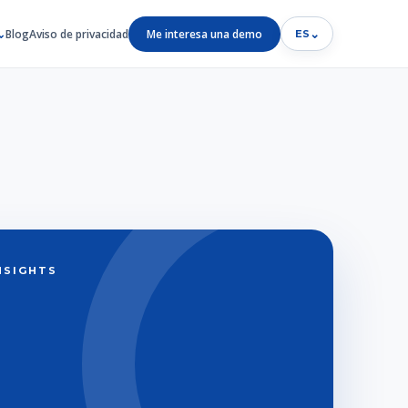
Blog
Aviso de privacidad
Me interesa una demo
⌄
ES
INSIGHTS