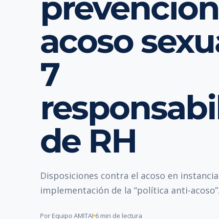
prevención
acoso sexua
7
responsabi
de RH
Disposiciones contra el acoso en instancias
implementación de la “política anti-acoso”
Por Equipo AMITAI
6 min de lectura