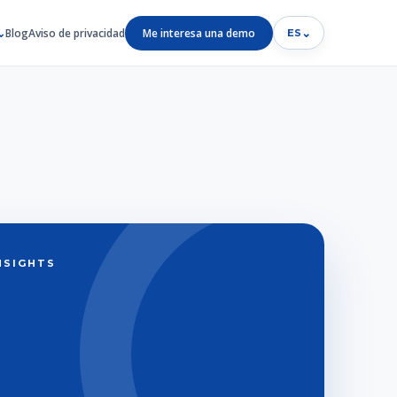
Blog
Aviso de privacidad
Me interesa una demo
⌄
ES
INSIGHTS