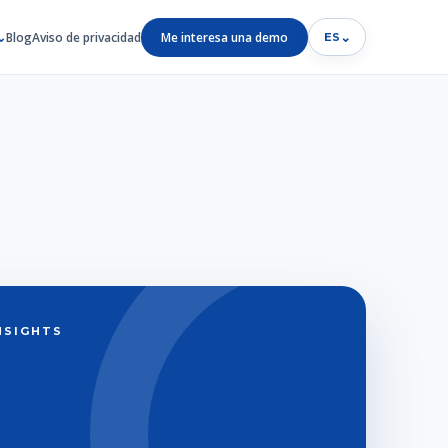
Blog
Aviso de privacidad
Me interesa una demo
⌄
ES
INSIGHTS