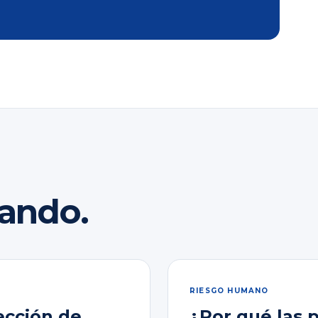
rando.
RIESGO HUMANO
ección de
¿Por qué las 