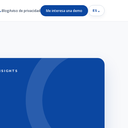
Blog
Aviso de privacidad
Me interesa una demo
⌄
ES
INSIGHTS