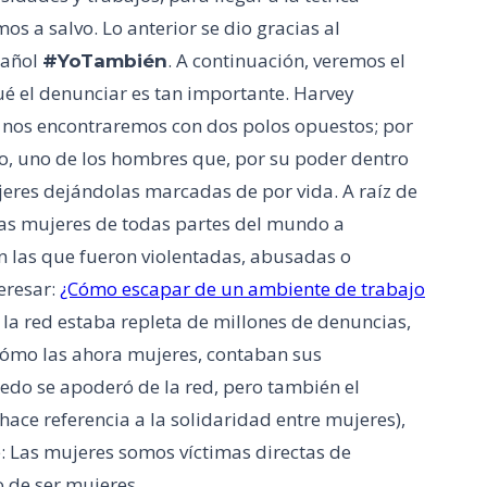
os a salvo. Lo anterior se dio gracias al
pañol
. A continuación, veremos el
#YoTambién
ué el denunciar es tan importante. Harvey
 nos encontraremos con dos polos opuestos; por
ro, uno de los hombres que, por su poder dentro
jeres dejándolas marcadas de por vida. A raíz de
a las mujeres de todas partes del mundo a
n las que fueron violentadas, abusadas o
eresar:
¿Cómo escapar de un ambiente de trabajo
 red estaba repleta de millones de denuncias,
 cómo las ahora mujeres, contaban sus
iedo se apoderó de la red, pero también el
ce referencia a la solidaridad entre mujeres),
: Las mujeres somos víctimas directas de
o de ser mujeres.