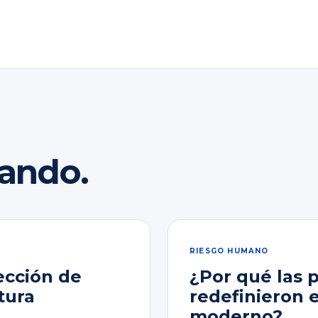
rando.
RIESGO HUMANO
ección de
¿Por qué las 
tura
redefinieron 
moderno?