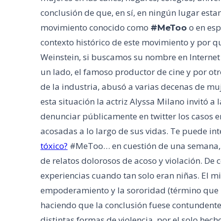
conclusión de que, en sí, en ningún lugar estam
movimiento conocido como
o en es
#MeToo
contexto histórico de este movimiento y por q
Weinstein, si buscamos su nombre en Internet
un lado, el famoso productor de cine y por ot
de la industria, abusó a varias decenas de mu
esta situación la actriz Alyssa Milano invitó 
denunciar públicamente en twitter los casos e
acosadas a lo largo de sus vidas. Te puede int
tóxico?
#MeToo… en cuestión de una semana, la
de relatos dolorosos de acoso y violación. De
experiencias cuando tan solo eran niñas. El m
empoderamiento y la sororidad (término que ha
haciendo que la conclusión fuese contundente
distintas formas de violencia, por el solo hech