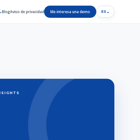
Blog
Aviso de privacidad
Me interesa una demo
⌄
ES
INSIGHTS