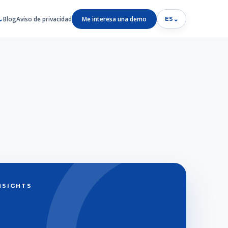
Blog
Aviso de privacidad
Me interesa una demo
⌄
ES
INSIGHTS