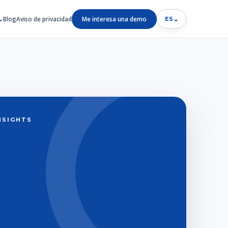
Blog
Aviso de privacidad
Me interesa una demo
⌄
ES
INSIGHTS