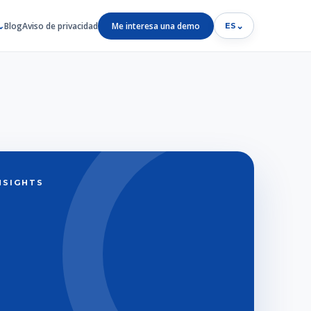
Blog
Aviso de privacidad
Me interesa una demo
⌄
ES
INSIGHTS