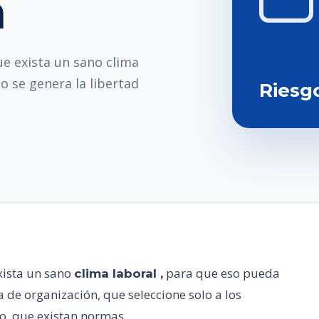
a
e exista un sano clima
o se genera la libertad
Riesg
xista un sano
para que eso pueda
clima laboral ,
a de organización, que seleccione solo a los
o, que existan normas.