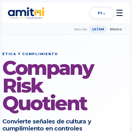
☰
⌄
ES
LATAM
México
REGIÓN
ÉTICA Y CUMPLIMIENTO
Company
Risk
Quotient
Convierte señales de cultura y
cumplimiento en controles