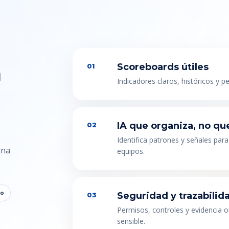
n
Scoreboards útiles
01
Indicadores claros, históricos y p
IA que organiza, no qu
02
Identifica patrones y señales para
una
equipos.
to
Seguridad y trazabilid
03
Permisos, controles y evidencia 
sensible.