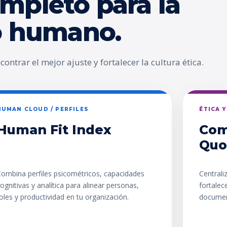
mpleto para la
go humano.
ontrar el mejor ajuste y fortalecer la cultura ética.
HUMAN CLOUD / PERFILES
ÉTICA 
Human Fit Index
Com
Quo
ombina perfiles psicométricos, capacidades
Centrali
ognitivas y analítica para alinear personas,
fortalec
oles y productividad en tu organización.
documen