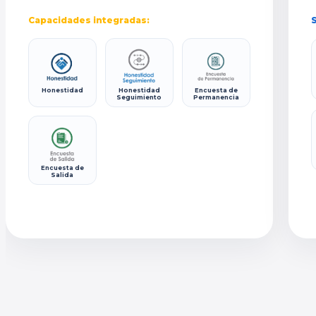
Capacidades integradas:
S
Honestidad
Honestidad
Encuesta de
Seguimiento
Permanencia
Encuesta de
Salida