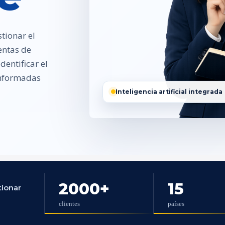
tionar el
entas de
entificar el
 informadas
Inteligencia artificial integrada
2000
+
15
tionar
clientes
países