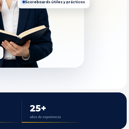
Scoreboards útiles y prácticos
25
+
años de experiencia