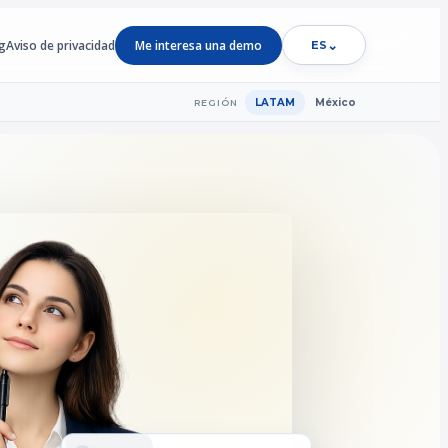
g
Aviso de privacidad
Me interesa una demo
⌄
ES
LATAM
México
REGIÓN