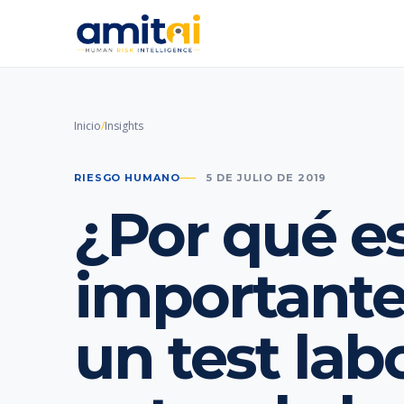
Inicio
/
Insights
RIESGO HUMANO
5 DE JULIO DE 2019
¿Por qué e
importante
un test lab