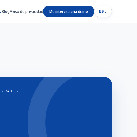
Blog
Aviso de privacidad
Me interesa una demo
⌄
ES
INSIGHTS