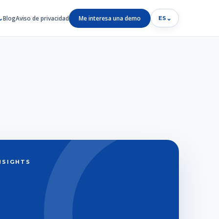
Blog
Aviso de privacidad
Me interesa una demo
⌄
ES
INSIGHTS