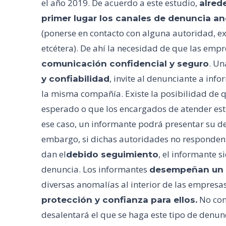
el año 2019. De acuerdo a este estudio,
alred
primer lugar los canales de denuncia 
(ponerse en contacto con alguna autoridad, e
etcétera). De ahí la necesidad de que las emp
. Un
comunicación confidencial y seguro
, invite al denunciante a inf
y confiabilidad
la misma compañía. Existe la posibilidad de qu
esperado o que los encargados de atender est
ese caso, un informante podrá presentar su d
embargo, si dichas autoridades no responden c
dan el
, el informante 
debido seguimiento
denuncia. Los informantes
desempeñan un p
diversas anomalías al interior de las empresa
No con
protección y confianza para ellos.
desalentará el que se haga este tipo de denun