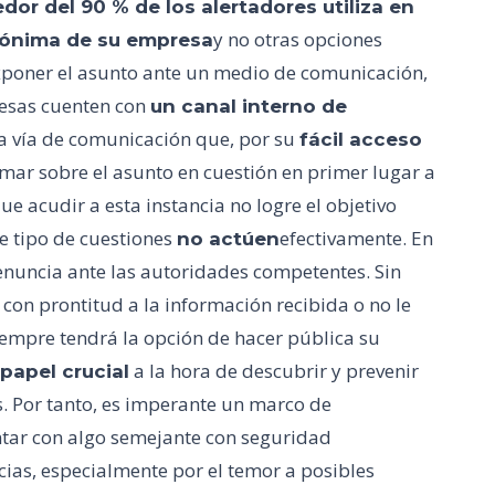
edor del 90 % de los alertadores utiliza en
y no otras opciones
anónima de su empresa
xponer el asunto ante un medio de comunicación,
resas cuenten con
un canal interno de
a vía de comunicación que, por su
fácil acceso
ormar sobre el asunto en cuestión en primer lugar a
e acudir a esta instancia no logre el objetivo
e tipo de cuestiones
efectivamente. En
no actúen
enuncia ante las autoridades competentes. Sin
on prontitud a la información recibida o no le
siempre tendrá la opción de hacer pública su
a la hora de descubrir y prevenir
apel crucial
s. Por tanto, es imperante un marco de
tar con algo semejante con seguridad
cias, especialmente por el temor a posibles