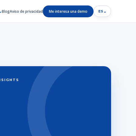
Blog
Aviso de privacidad
Me interesa una demo
⌄
ES
INSIGHTS