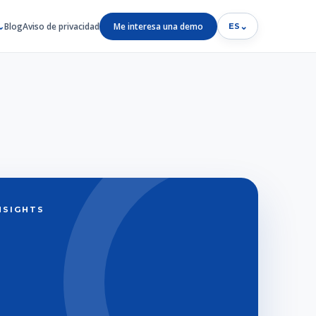
Blog
Aviso de privacidad
Me interesa una demo
⌄
ES
INSIGHTS