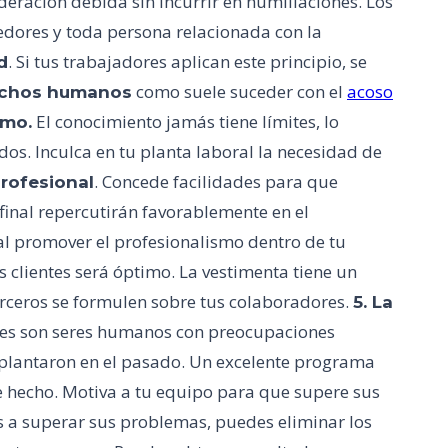
deración debida sin incurrir en humillaciones. Los
eedores y toda persona relacionada con la
. Si tus trabajadores aplican este principio, se
d
como suele suceder con el
acoso
rechos humanos
El conocimiento jamás tiene límites, lo
smo.
s. Inculca en tu planta laboral la necesidad de
. Concede facilidades para que
rofesional
inal repercutirán favorablemente en el
al promover el profesionalismo dentro de tu
s clientes será óptimo. La vestimenta tiene un
terceros se formulen sobre tus colaboradores.
5. La
res son seres humanos con preocupaciones
mplantaron en el pasado. Un excelente programa
e hecho. Motiva a tu equipo para que supere sus
s a superar sus problemas, puedes eliminar los