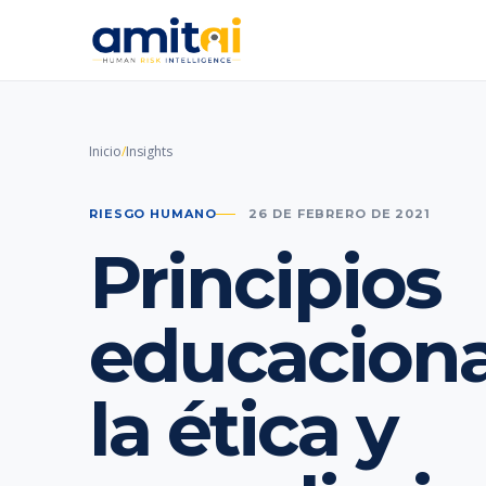
Inicio
/
Insights
RIESGO HUMANO
26 DE FEBRERO DE 2021
Principios
educaciona
la ética y