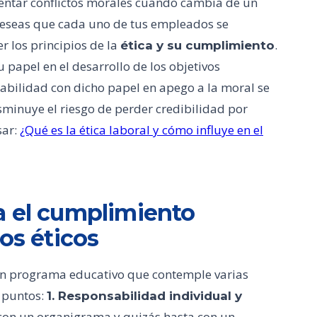
entar conflictos morales cuando cambia de un
y deseas que cada uno de tus empleados se
 los principios de la
.
ética y su cumplimiento
papel en el desarrollo de los objetivos
nsabilidad con dicho papel en apego a la moral se
sminuye el riesgo de perder credibilidad por
sar:
¿Qué es la ética laboral y cómo influye en el
a el cumplimiento
os éticos
 un programa educativo que contemple varias
s puntos:
1. Responsabilidad individual y
con un organigrama y quizás hasta con un