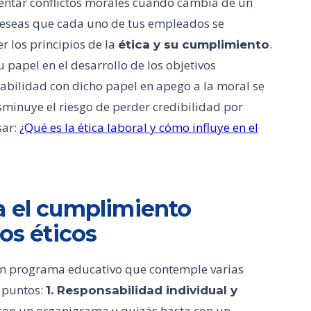
entar conflictos morales cuando cambia de un
y deseas que cada uno de tus empleados se
 los principios de la
.
ética y su cumplimiento
papel en el desarrollo de los objetivos
nsabilidad con dicho papel en apego a la moral se
sminuye el riesgo de perder credibilidad por
sar:
¿Qué es la ética laboral y cómo influye en el
a el cumplimiento
os éticos
 un programa educativo que contemple varias
s puntos:
1. Responsabilidad individual y
con un organigrama y quizás hasta con un