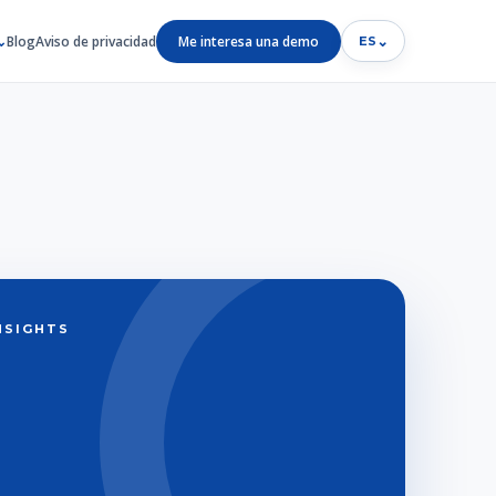
Blog
Aviso de privacidad
Me interesa una demo
⌄
ES
INSIGHTS