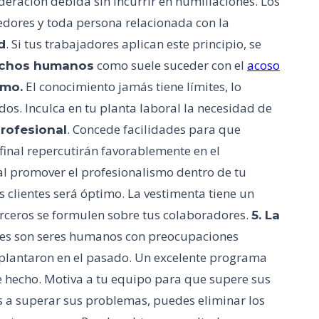
deración debida sin incurrir en humillaciones. Los
eedores y toda persona relacionada con la
. Si tus trabajadores aplican este principio, se
d
como suele suceder con el
acoso
rechos humanos
El conocimiento jamás tiene límites, lo
smo.
s. Inculca en tu planta laboral la necesidad de
. Concede facilidades para que
rofesional
inal repercutirán favorablemente en el
al promover el profesionalismo dentro de tu
s clientes será óptimo. La vestimenta tiene un
terceros se formulen sobre tus colaboradores.
5. La
res son seres humanos con preocupaciones
mplantaron en el pasado. Un excelente programa
e hecho. Motiva a tu equipo para que supere sus
s a superar sus problemas, puedes eliminar los