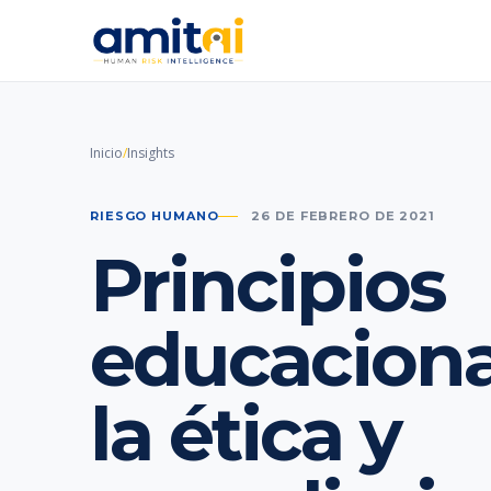
Inicio
/
Insights
RIESGO HUMANO
26 DE FEBRERO DE 2021
Principios
educaciona
la ética y