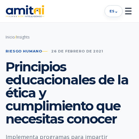
☰
⌄
ES
Inicio
/
Insights
RIESGO HUMANO
26 DE FEBRERO DE 2021
Principios
educacionales de la
ética y
cumplimiento que
necesitas conocer
Implementa programas para impartir