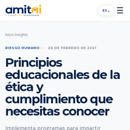
☰
⌄
ES
Inicio
/
Insights
RIESGO HUMANO
26 DE FEBRERO DE 2021
Principios
educacionales de la
ética y
cumplimiento que
necesitas conocer
Implementa programas para impartir