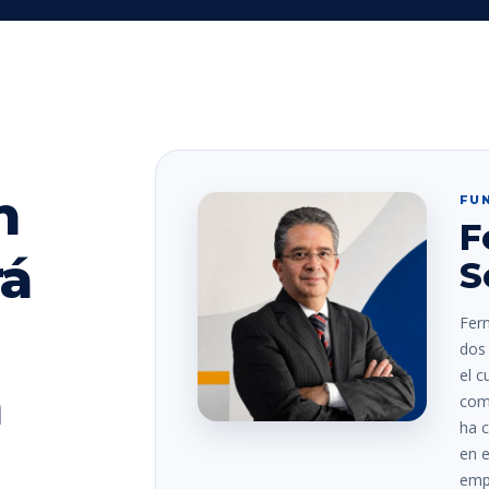
n
FU
F
rá
S
Fer
dos 
el c
a
comp
ha c
en e
empr