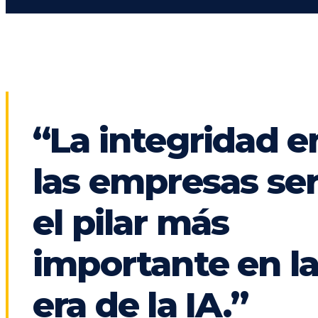
“La integridad e
las empresas se
el pilar más
importante en l
era de la IA.”