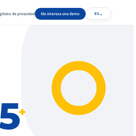
g
Aviso de privacidad
Me interesa una demo
⌄
ES
5
+