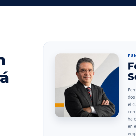
n
FU
F
rá
S
Fer
dos 
el c
a
comp
ha c
en e
empr