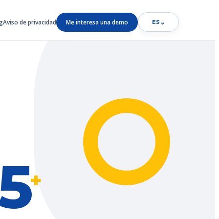
g
Aviso de privacidad
Me interesa una demo
⌄
ES
5
+