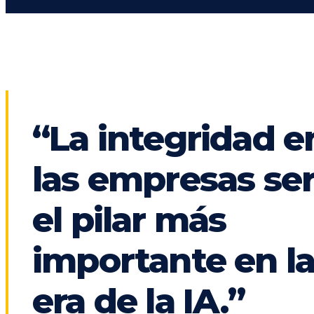
“La integridad e
las empresas se
el pilar más
importante en l
era de la IA.”