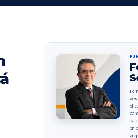
n
FU
F
rá
S
Fer
dos 
el c
a
comp
ha c
en e
empr