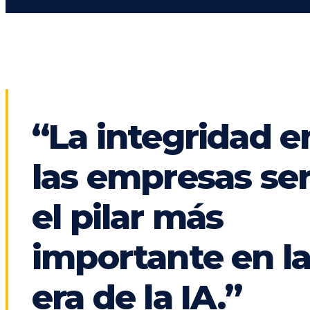
“La integridad e
las empresas se
el pilar más
importante en l
era de la IA.”