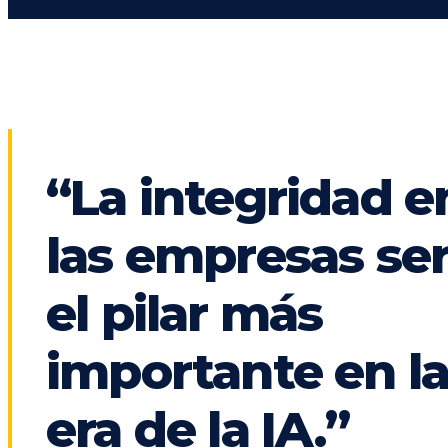
“La integridad e
las empresas se
el pilar más
importante en l
era de la IA.”