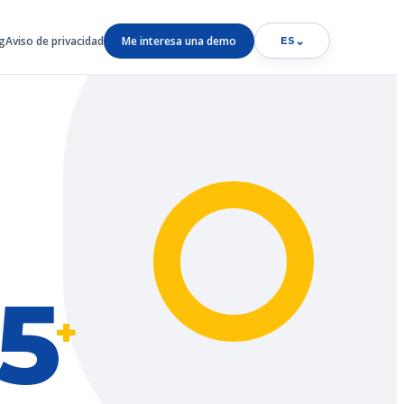
g
Aviso de privacidad
Me interesa una demo
⌄
ES
5
+