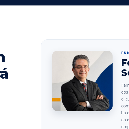
n
FU
F
rá
S
Fer
dos 
el c
a
comp
ha c
en e
empr