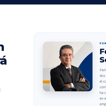
n
FU
F
rá
S
Fer
dos 
el c
a
comp
ha c
en e
empr