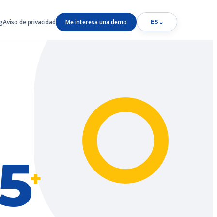
g
Aviso de privacidad
Me interesa una demo
⌄
ES
5
+