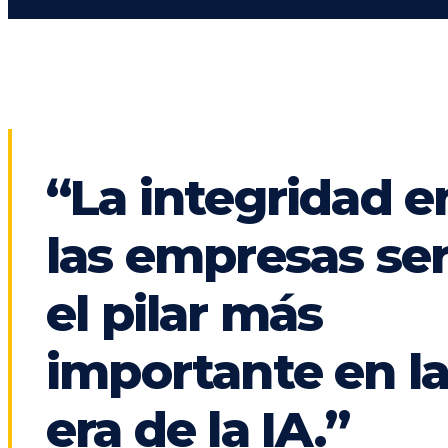
“La integridad e
las empresas se
el pilar más
importante en l
era de la IA.”