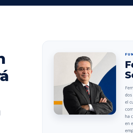
n
FU
F
rá
S
Fer
dos 
el c
a
comp
ha c
en e
empr