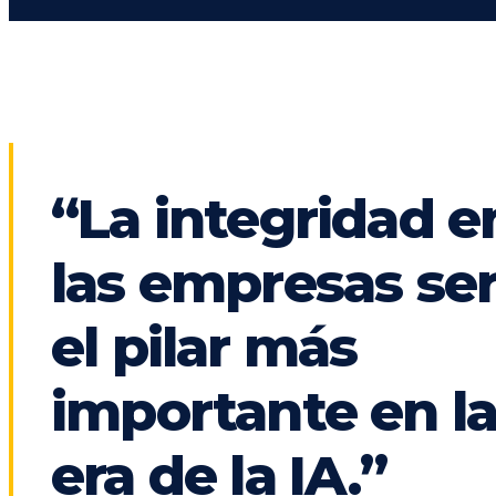
“La integridad e
las empresas se
el pilar más
importante en l
era de la IA.”