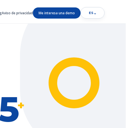
g
Aviso de privacidad
Me interesa una demo
⌄
ES
5
+