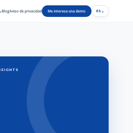
Blog
Aviso de privacidad
Me interesa una demo
⌄
ES
INSIGHTS