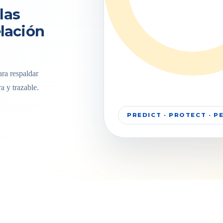
las
elación
ra respaldar
a y trazable.
PREDICT · PROTECT · 