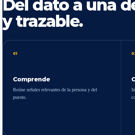
Del dato a una de
y trazable.
01
0
Comprende
Reúne señales relevantes de la persona y del
In
puesto.
c