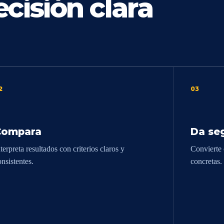
cisión clara
2
03
Compara
Da se
terpreta resultados con criterios claros y
Convierte 
onsistentes.
concretas.