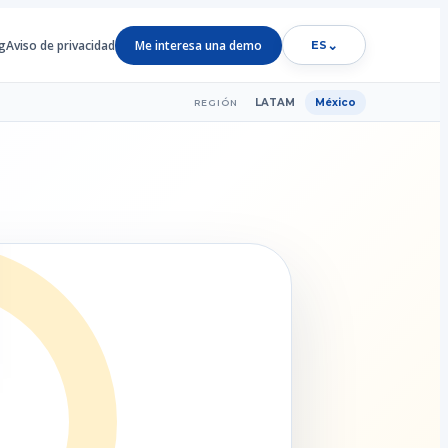
g
Aviso de privacidad
Me interesa una demo
⌄
ES
LATAM
México
REGIÓN