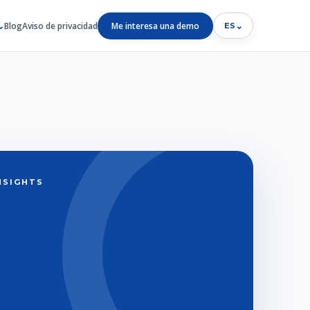
Blog
Aviso de privacidad
Me interesa una demo
⌄
ES
INSIGHTS