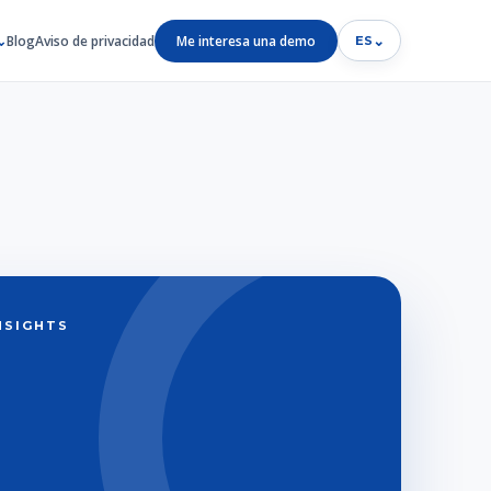
Blog
Aviso de privacidad
Me interesa una demo
⌄
ES
INSIGHTS