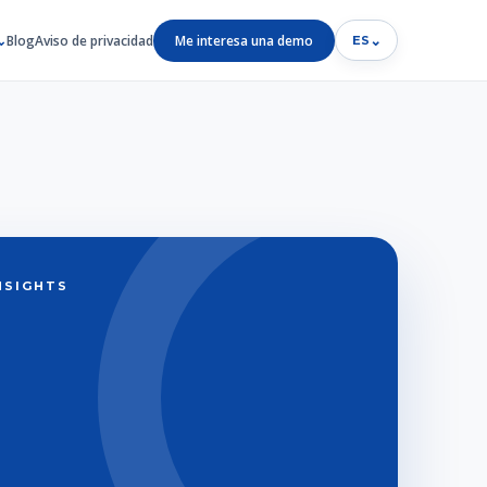
Blog
Aviso de privacidad
Me interesa una demo
⌄
ES
INSIGHTS