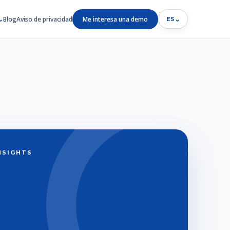
Blog
Aviso de privacidad
Me interesa una demo
⌄
ES
INSIGHTS