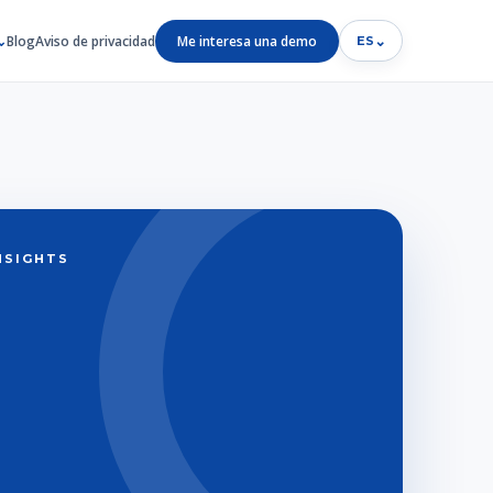
Blog
Aviso de privacidad
Me interesa una demo
⌄
ES
INSIGHTS