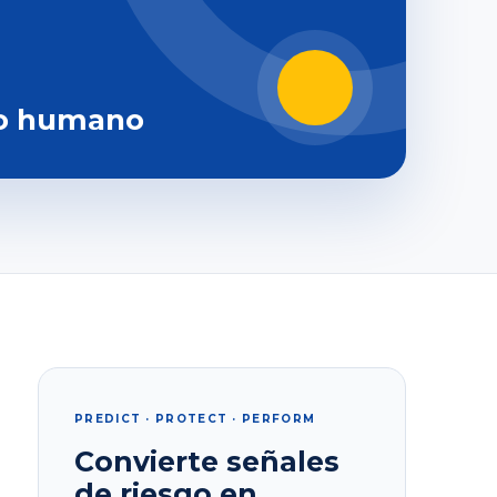
o humano
PREDICT · PROTECT · PERFORM
Convierte señales
de riesgo en