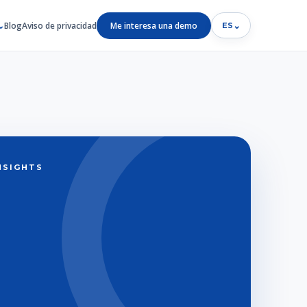
Blog
Aviso de privacidad
Me interesa una demo
⌄
ES
INSIGHTS