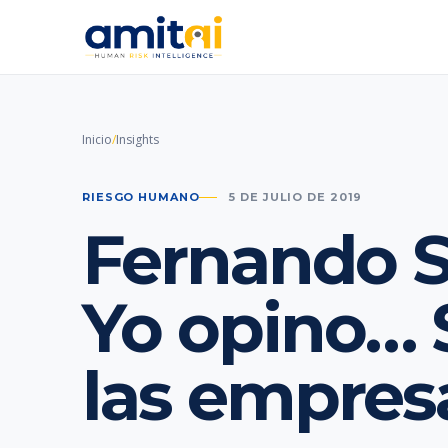
Inicio
/
Insights
RIESGO HUMANO
5 DE JULIO DE 2019
Fernando S
Yo opino… 
las empres