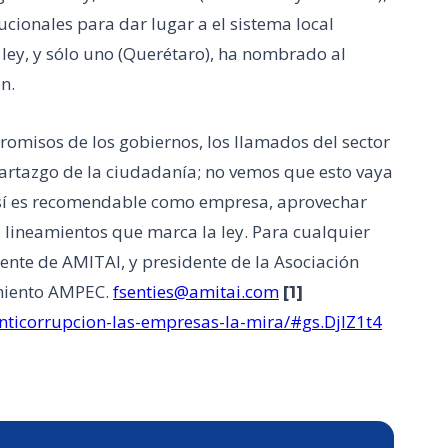
ucionales para dar lugar a el sistema local
ley, y sólo uno (Querétaro), ha nombrado al
ón.
misos de los gobiernos, los llamados del sector
hartazgo de la ciudadanía; no vemos que esto vaya
o, sí es recomendable como empresa, aprovechar
 lineamientos que marca la ley. Para cualquier
ente de AMITAI, y presidente de la Asociación
imiento AMPEC.
fsenties@amitai.com
[1]
ticorrupcion-las-empresas-la-mira/#gs.DjIZ1t4