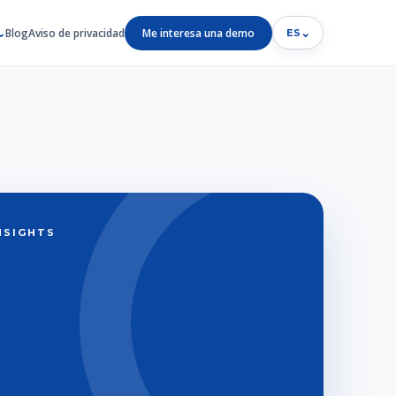
Blog
Aviso de privacidad
Me interesa una demo
⌄
ES
INSIGHTS