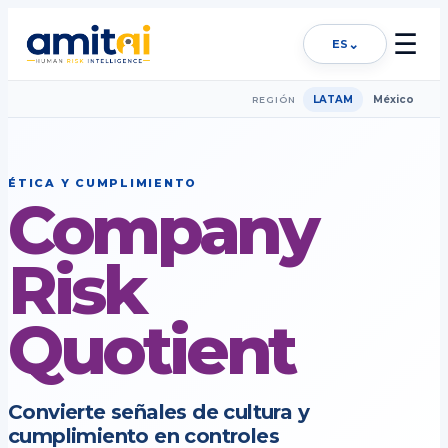
☰
⌄
ES
LATAM
México
REGIÓN
ÉTICA Y CUMPLIMIENTO
Company
Risk
Quotient
Convierte señales de cultura y
cumplimiento en controles