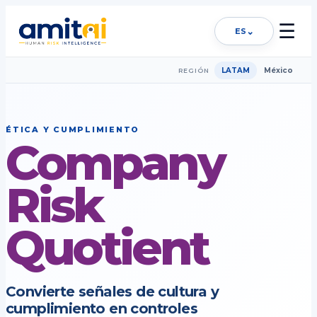
☰
⌄
ES
LATAM
México
REGIÓN
ÉTICA Y CUMPLIMIENTO
Company
Risk
Quotient
Convierte señales de cultura y
cumplimiento en controles