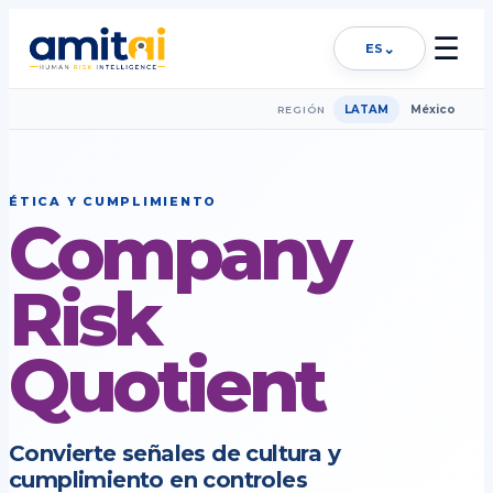
☰
⌄
ES
LATAM
México
REGIÓN
ÉTICA Y CUMPLIMIENTO
Company
Risk
Quotient
Convierte señales de cultura y
cumplimiento en controles