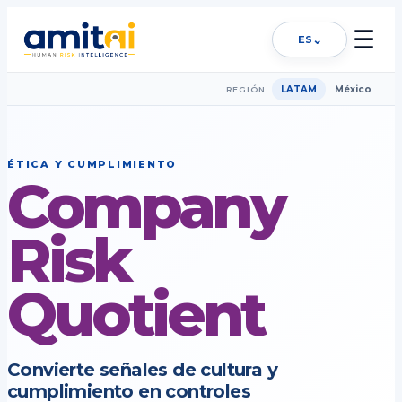
☰
⌄
ES
LATAM
México
REGIÓN
ÉTICA Y CUMPLIMIENTO
Company
Risk
Quotient
Convierte señales de cultura y
cumplimiento en controles