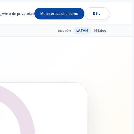
g
Aviso de privacidad
Me interesa una demo
⌄
ES
LATAM
México
REGIÓN