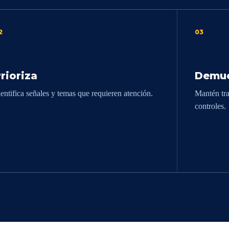
2
03
rioriza
Demue
dentifica señales y temas que requieren atención.
Mantén tra
controles.