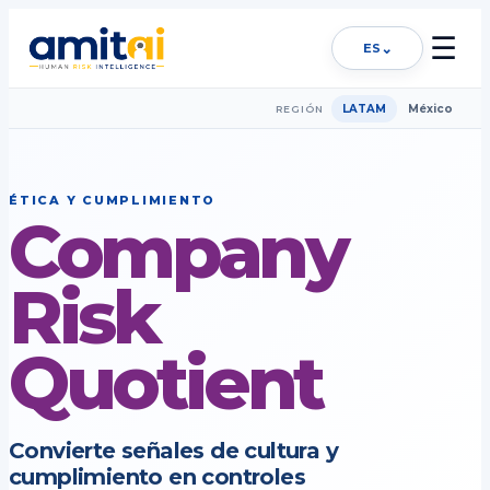
☰
⌄
ES
LATAM
México
REGIÓN
ÉTICA Y CUMPLIMIENTO
Company
Risk
Quotient
Convierte señales de cultura y
cumplimiento en controles