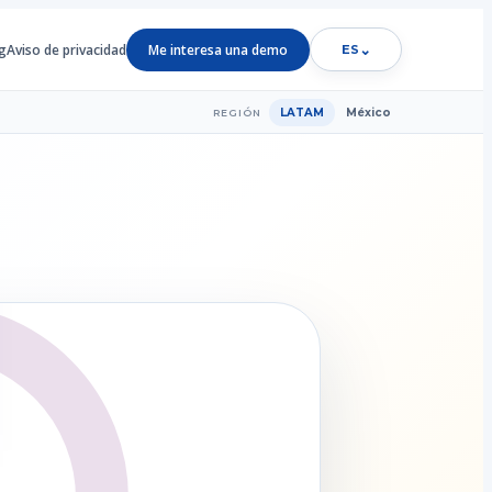
g
Aviso de privacidad
Me interesa una demo
⌄
ES
LATAM
México
REGIÓN