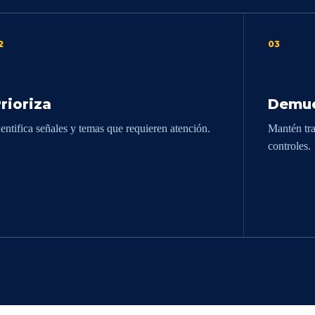
2
03
rioriza
Demue
dentifica señales y temas que requieren atención.
Mantén tra
controles.