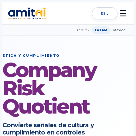
☰
⌄
ES
LATAM
México
REGIÓN
ÉTICA Y CUMPLIMIENTO
Company
Risk
Quotient
Convierte señales de cultura y
cumplimiento en controles