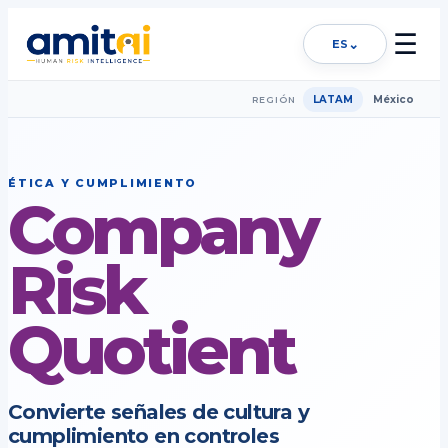
☰
⌄
ES
LATAM
México
REGIÓN
ÉTICA Y CUMPLIMIENTO
Company
Risk
Quotient
Convierte señales de cultura y
cumplimiento en controles