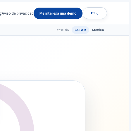
g
Aviso de privacidad
Me interesa una demo
⌄
ES
LATAM
México
REGIÓN