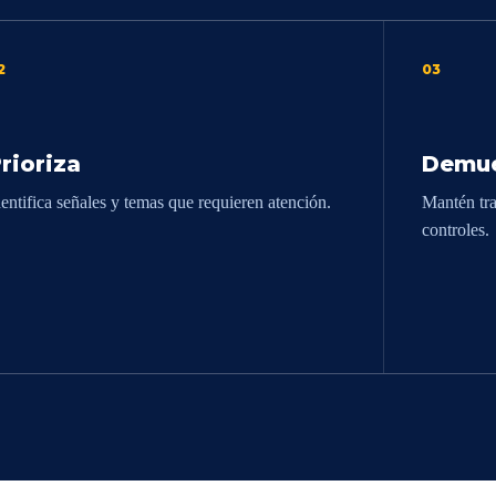
2
03
rioriza
Demue
dentifica señales y temas que requieren atención.
Mantén tra
controles.