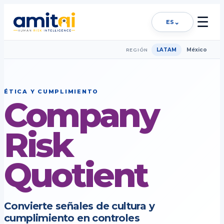
☰
⌄
ES
LATAM
México
REGIÓN
ÉTICA Y CUMPLIMIENTO
Company
Risk
Quotient
Convierte señales de cultura y
cumplimiento en controles