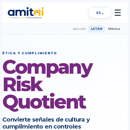
☰
⌄
ES
LATAM
México
REGIÓN
ÉTICA Y CUMPLIMIENTO
Company
Risk
Quotient
Convierte señales de cultura y
cumplimiento en controles