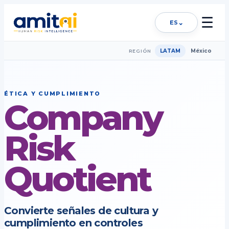
☰
⌄
ES
LATAM
México
REGIÓN
ÉTICA Y CUMPLIMIENTO
Company
Risk
Quotient
Convierte señales de cultura y
cumplimiento en controles