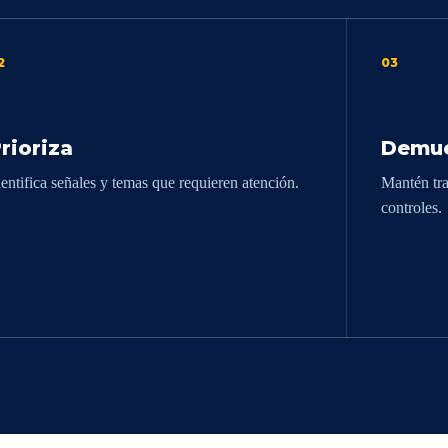
2
03
rioriza
Demue
dentifica señales y temas que requieren atención.
Mantén tra
controles.