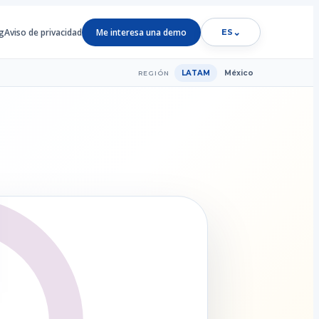
g
Aviso de privacidad
Me interesa una demo
⌄
ES
LATAM
México
REGIÓN