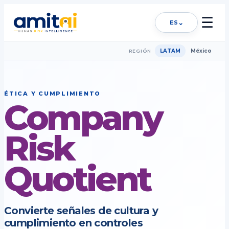
☰
⌄
ES
LATAM
México
REGIÓN
ÉTICA Y CUMPLIMIENTO
Company
Risk
Quotient
Convierte señales de cultura y
cumplimiento en controles