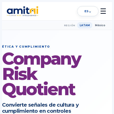
☰
⌄
ES
LATAM
México
REGIÓN
ÉTICA Y CUMPLIMIENTO
Company
Risk
Quotient
Convierte señales de cultura y
cumplimiento en controles