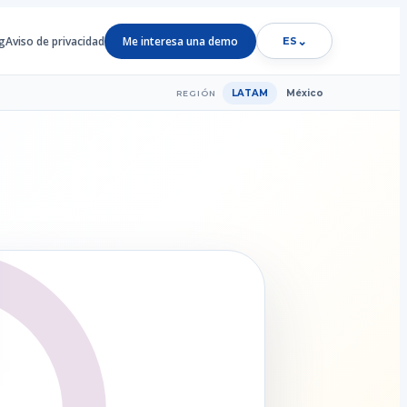
g
Aviso de privacidad
Me interesa una demo
⌄
ES
LATAM
México
REGIÓN