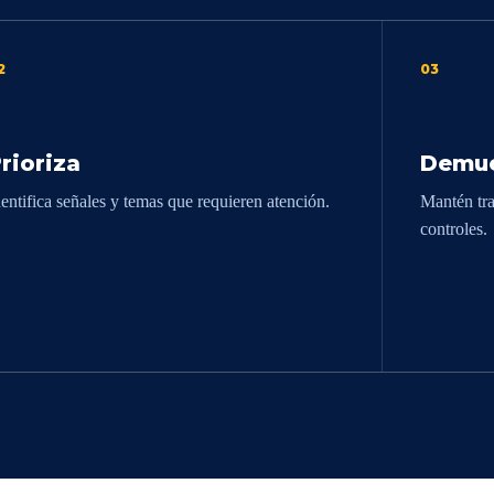
2
03
rioriza
Demue
dentifica señales y temas que requieren atención.
Mantén tra
controles.